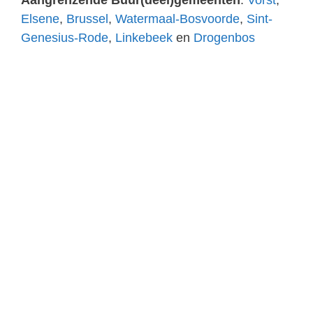
Aangrenzende Buur(deel)gemeenten
:
Vorst
,
Elsene
,
Brussel
,
Watermaal-Bosvoorde
,
Sint-
Genesius-Rode
,
Linkebeek
en
Drogenbos