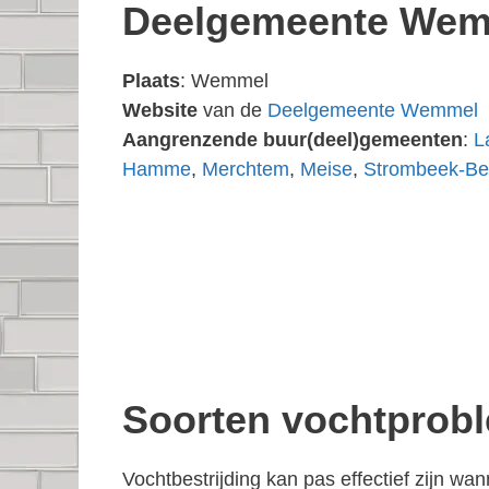
Deelgemeente We
Plaats
: Wemmel
Website
van de
Deelgemeente Wemmel
Aangrenzende buur(deel)gemeenten
:
L
Hamme
,
Merchtem
,
Meise
,
Strombeek-Be
Soorten vochtprob
Vochtbestrijding kan pas effectief zijn w