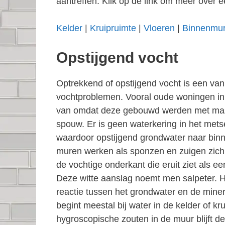
aantreffen. Klik op de link om meer over e
Kelder
|
Kruipruimte
|
Vloeren
|
Binnenmu
Opstijgend vocht
Optrekkend of opstijgend vocht is een v
vochtproblemen. Vooral oude woningen i
van omdat deze gebouwd werden met ma
spouw. Er is geen waterkering in het mets
waardoor opstijgend grondwater naar binn
muren werken als sponzen en zuigen zich 
de vochtige onderkant die eruit ziet als e
Deze witte aanslag noemt men salpeter. 
reactie tussen het grondwater en de miner
begint meestal bij water in de kelder of kr
hygroscopische zouten in de muur blijft de