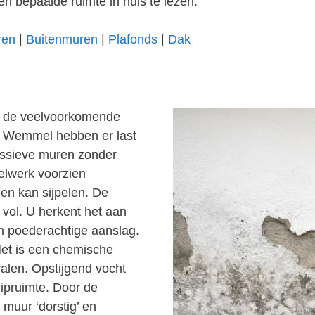
en bepaalde ruimte in huis te lezen.
ren
|
Buitenmuren
|
Plafonds
|
Dak
an de veelvoorkomende
n Wemmel hebben er last
ssieve muren zonder
elwerk voorzien
en kan sijpelen. De
vol. U herkent het aan
en poederachtige aanslag.
Het is een chemische
alen. Opstijgend vocht
uipruimte. Door de
 muur ‘dorstig’ en