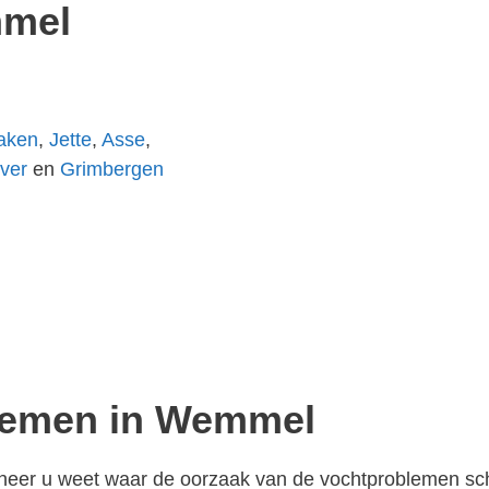
mmel
aken
,
Jette
,
Asse
,
ver
en
Grimbergen
lemen in Wemmel
anneer u weet waar de oorzaak van de vochtproblemen schu