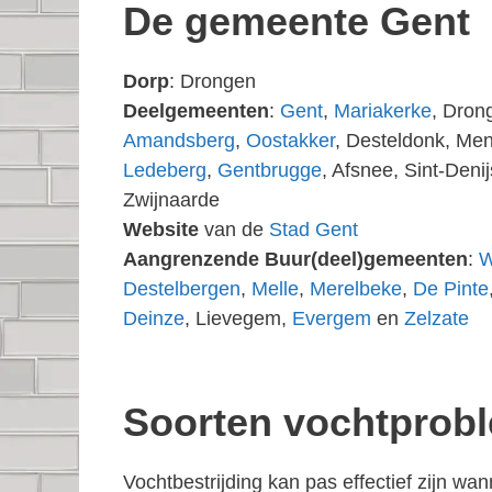
De gemeente Gent
Dorp
: Drongen
Deelgemeenten
:
Gent
,
Mariakerke
, Dron
Amandsberg
,
Oostakker
, Desteldonk, Men
Ledeberg
,
Gentbrugge
, Afsnee, Sint-Den
Zwijnaarde
Website
van de
Stad Gent
Aangrenzende Buur(deel)gemeenten
:
W
Destelbergen
,
Melle
,
Merelbeke
,
De Pinte
Deinze
, Lievegem,
Evergem
en
Zelzate
Soorten vochtprob
Vochtbestrijding kan pas effectief zijn w