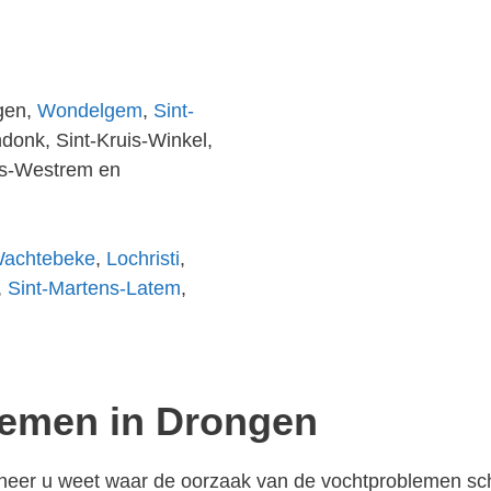
gen,
Wondelgem
,
Sint-
donk, Sint-Kruis-Winkel,
ijs-Westrem en
achtebeke
,
Lochristi
,
,
Sint-Martens-Latem
,
lemen in Drongen
anneer u weet waar de oorzaak van de vochtproblemen schu