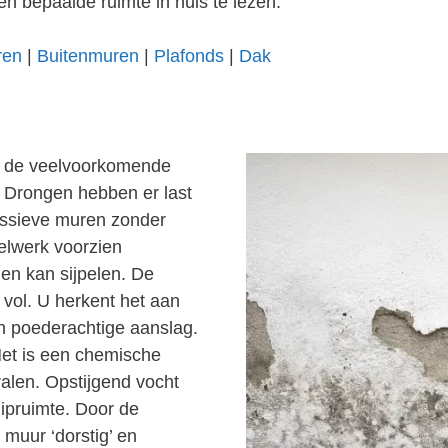
en bepaalde ruimte in huis te lezen.
ren
|
Buitenmuren
|
Plafonds
|
Dak
an de veelvoorkomende
 Drongen hebben er last
ssieve muren zonder
elwerk voorzien
en kan sijpelen. De
vol. U herkent het aan
en poederachtige aanslag.
Het is een chemische
alen. Opstijgend vocht
uipruimte. Door de
 muur ‘dorstig’ en