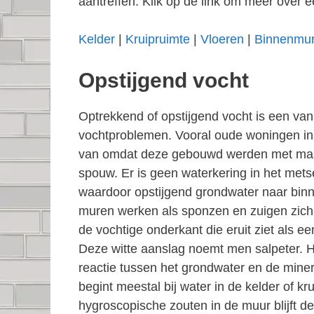
aantreffen. Klik op de link om meer over e
Kelder
|
Kruipruimte
|
Vloeren
|
Binnenmu
Opstijgend vocht
Optrekkend of opstijgend vocht is een v
vochtproblemen. Vooral oude woningen in
van omdat deze gebouwd werden met ma
spouw. Er is geen waterkering in het mets
waardoor opstijgend grondwater naar binn
muren werken als sponzen en zuigen zich 
de vochtige onderkant die eruit ziet als e
Deze witte aanslag noemt men salpeter. 
reactie tussen het grondwater en de miner
begint meestal bij water in de kelder of kr
hygroscopische zouten in de muur blijft de