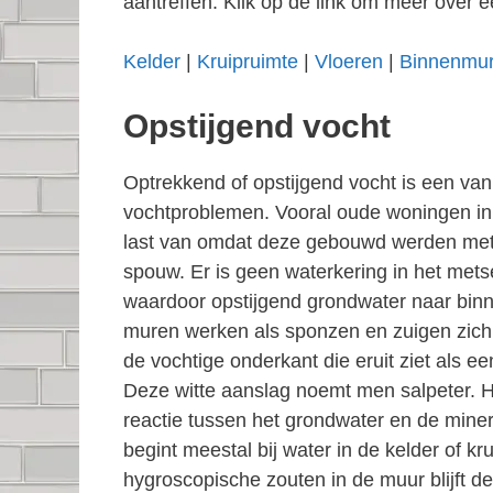
aantreffen. Klik op de link om meer over e
Kelder
|
Kruipruimte
|
Vloeren
|
Binnenmu
Opstijgend vocht
Optrekkend of opstijgend vocht is een v
vochtproblemen. Vooral oude woningen i
last van omdat deze gebouwd werden me
spouw. Er is geen waterkering in het mets
waardoor opstijgend grondwater naar binn
muren werken als sponzen en zuigen zich 
de vochtige onderkant die eruit ziet als e
Deze witte aanslag noemt men salpeter. 
reactie tussen het grondwater en de miner
begint meestal bij water in de kelder of kr
hygroscopische zouten in de muur blijft de