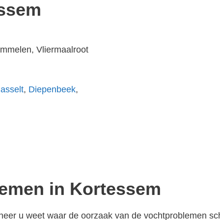
essem
ammelen, Vliermaalroot
asselt
,
Diepenbeek
,
lemen in Kortessem
anneer u weet waar de oorzaak van de vochtproblemen schu