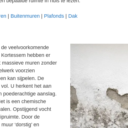
en bepaalde ruimte in huis te lezen.
ren
|
Buitenmuren
|
Plafonds
|
Dak
an de veelvoorkomende
n Kortessem hebben er
t massieve muren zonder
elwerk voorzien
en kan sijpelen. De
vol. U herkent het aan
en poederachtige aanslag.
Het is een chemische
alen. Opstijgend vocht
uipruimte. Door de
 muur ‘dorstig’ en