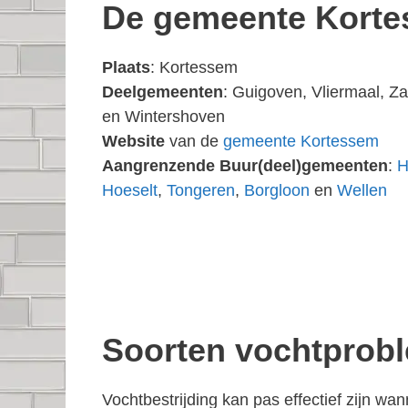
De gemeente Kort
Plaats
: Kortessem
Deelgemeenten
: Guigoven, Vliermaal, Z
en Wintershoven
Website
van de
gemeente Kortessem
Aangrenzende Buur(deel)gemeenten
:
H
Hoeselt
,
Tongeren
,
Borgloon
en
Wellen
Soorten vochtprob
Vochtbestrijding kan pas effectief zijn w