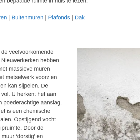
en bepaalde ruimte in huis te lezen.
ren
|
Buitenmuren
|
Plafonds
|
Dak
an de veelvoorkomende
n Nieuwerkerken hebben
 met massieve muren
het metselwerk voorzien
en kan sijpelen. De
vol. U herkent het aan
en poederachtige aanslag.
Het is een chemische
alen. Opstijgend vocht
uipruimte. Door de
 muur ‘dorstig’ en