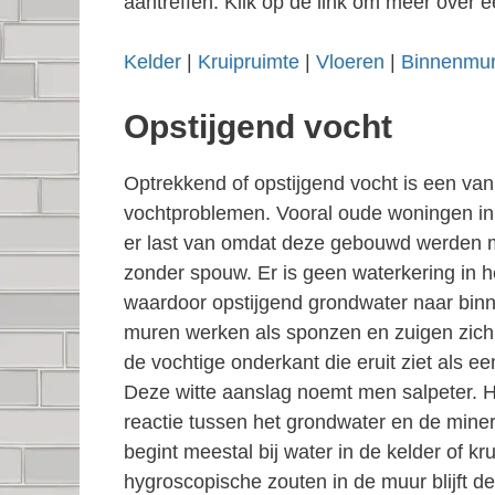
aantreffen. Klik op de link om meer over e
Kelder
|
Kruipruimte
|
Vloeren
|
Binnenmu
Opstijgend vocht
Optrekkend of opstijgend vocht is een v
vochtproblemen. Vooral oude woningen i
er last van omdat deze gebouwd werden
zonder spouw. Er is geen waterkering in 
waardoor opstijgend grondwater naar binn
muren werken als sponzen en zuigen zich 
de vochtige onderkant die eruit ziet als e
Deze witte aanslag noemt men salpeter. 
reactie tussen het grondwater en de miner
begint meestal bij water in de kelder of kr
hygroscopische zouten in de muur blijft de