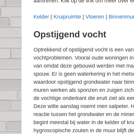
aantreffen. Klik op de link om meer over e
Kelder
|
Kruipruimte
|
Vloeren
|
Binnenmu
Opstijgend vocht
Optrekkend of opstijgend vocht is een v
vochtproblemen. Vooral oude woningen in 
van omdat deze gebouwd werden met ma
spouw. Er is geen waterkering in het mets
waardoor opstijgend grondwater naar binn
muren werken als sponzen en zuigen zich 
de vochtige onderkant die eruit ziet als e
Deze witte aanslag noemt men salpeter. 
reactie tussen het grondwater en de miner
begint meestal bij water in de kelder of kr
hygroscopische zouten in de muur blijft de