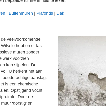
en bepaalde ruimte in huis te lezen.
ren
|
Buitenmuren
|
Plafonds
|
Dak
an de veelvoorkomende
Wilsele hebben er last
ssieve muren zonder
elwerk voorzien
en kan sijpelen. De
vol. U herkent het aan
en poederachtige aanslag.
Het is een chemische
alen. Opstijgend vocht
uipruimte. Door de
 muur ‘dorstig’ en