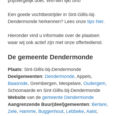
prijsvergelijk doet. Win-win lijkt ons!
Een goede vochtbestrijder in Sint-Gillis-bij-
Dendermonde herkennen? Lees onze
tips hier
.
Hieronder vind u informatie over de plaatsen
waar wij ook actief zijn met onze offertedienst.
De gemeente Dendermonde
Plaats
: Sint-Gillis-bij-Dendermonde
Deelgemeenten
:
Dendermonde
, Appels,
Baasrode
, Grembergen, Mespelare,
Oudergem
,
Schoonaarde en Sint-Gillis-bij-Dendermonde
Website
van de
gemeente Dendermonde
Aangrenzende Buur(deel)gemeenten
:
Berlare
,
Zele
,
Hamme
,
Buggenhout
,
Lebbeke
,
Aalst
,